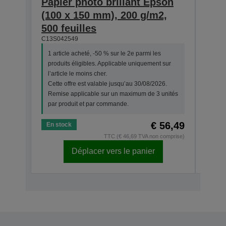
Papier photo brillant Epson
Pho
(100 x 150 mm), 200 g/m2,
she
C13S0
500 feuilles
C13S042549
1 art
prod
1 article acheté, -50 % sur le 2e parmi les
l’art
produits éligibles. Applicable uniquement sur
Cette
l’article le moins cher.
Remi
Cette offre est valable jusqu’au 30/08/2026.
par 
Remise applicable sur un maximum de 3 unités
par produit et par commande.
€ 56,49
En stock
En s
TTC (€ 46,69 TVA non comprise)
Déplacer vers le panier