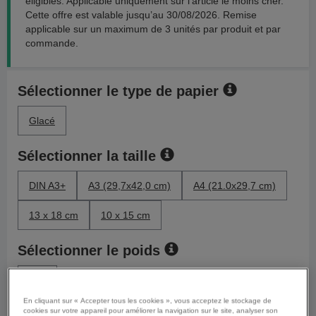
éligibles. Applicable uniquement sur l’article le moins cher.
Cette offre est valable jusqu’au 30/08/2026. Remise
applicable sur un maximum de 3 unités par produit et par
commande.
Sélectionner le type de papier
Glacé
Sélectionner la taille
DIN A3+
A3 (29,7x42,0 cm)
A4 (21.0x29,7 cm)
13 x 18 cm
10 x 15 cm
Sélectionner le poids
200
En cliquant sur « Accepter tous les cookies », vous acceptez le stockage de
cookies sur votre appareil pour améliorer la navigation sur le site, analyser son