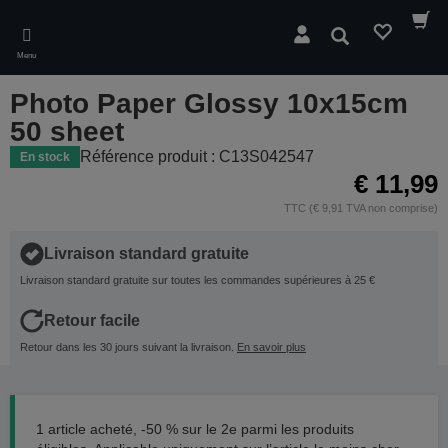
Skip
to
Rechercher
main
Menu
content
Photo Paper Glossy 10x15cm
50 sheet
Référence produit : C13S042547
En stock
€ 11,99
TTC (€ 9,91 TVA non comprise)
Livraison standard gratuite
Livraison standard gratuite sur toutes les commandes supérieures à 25 €
Retour facile
Retour dans les 30 jours suivant la livraison.
En savoir plus
1 article acheté, -50 % sur le 2e parmi les produits