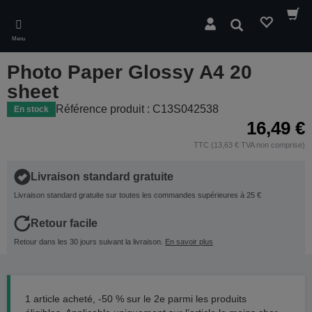
Skip
to
Rechercher
main
Menu
content
Photo Paper Glossy A4 20
sheet
Référence produit : C13S042538
En stock
16,49 €
TTC (13,63 € TVA non comprise)
Livraison standard gratuite
Livraison standard gratuite sur toutes les commandes supérieures à 25 €
Retour facile
Retour dans les 30 jours suivant la livraison.
En savoir plus
1 article acheté, -50 % sur le 2e parmi les produits