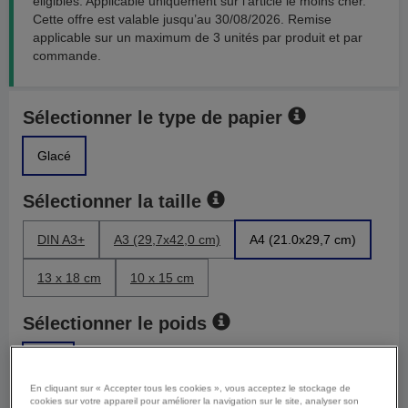
éligibles. Applicable uniquement sur l’article le moins cher.
Cette offre est valable jusqu’au 30/08/2026. Remise
applicable sur un maximum de 3 unités par produit et par
commande.
Sélectionner le type de papier
Glacé
Sélectionner la taille
DIN A3+
A3 (29,7x42,0 cm)
A4 (21.0x29,7 cm)
13 x 18 cm
10 x 15 cm
Sélectionner le poids
200
En cliquant sur « Accepter tous les cookies », vous acceptez le stockage de
cookies sur votre appareil pour améliorer la navigation sur le site, analyser son