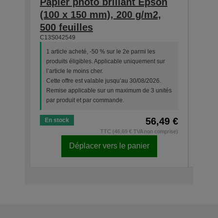
Papier photo brillant Epson
Pho
(100 x 150 mm), 200 g/m2,
she
C13S0
500 feuilles
C13S042549
1 art
prod
1 article acheté, -50 % sur le 2e parmi les
l’art
produits éligibles. Applicable uniquement sur
Cette
l’article le moins cher.
Remi
Cette offre est valable jusqu’au 30/08/2026.
par 
Remise applicable sur un maximum de 3 unités
par produit et par commande.
56,49 €
En stock
En s
TTC (46,69 € TVA non comprise)
Déplacer vers le panier