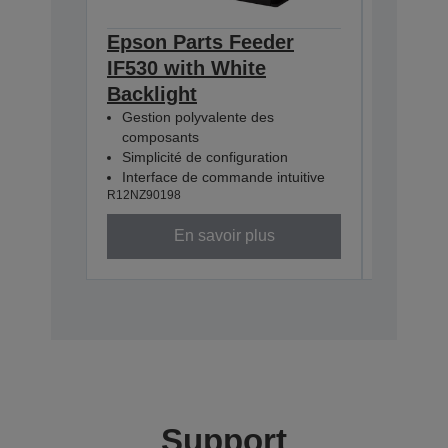
Epson Parts Feeder
Epson 
IF530 with White
IF380 
Backlight
Backli
Gestion polyvalente des
Gestion
composants
compos
Simplicité de configuration
Simplici
Interface de commande intuitive
Interfa
R12NZ90198
R12NZ901
En savoir plus
Support