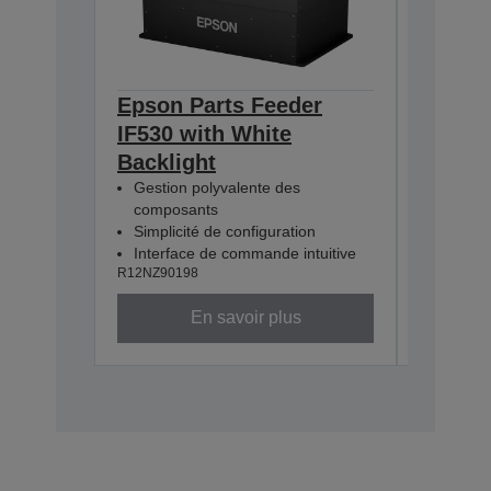
Epson Parts Feeder
Epson 
IF530 with White
IF380 
Backlight
Backli
Gestion polyvalente des
Gestion
composants
compos
Simplicité de configuration
Simplici
Interface de commande intuitive
Interfa
R12NZ90198
R12NZ901
En savoir plus