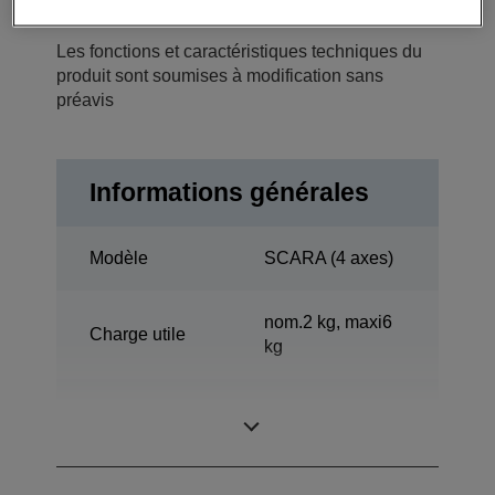
Les fonctions et caractéristiques techniques du
produit sont soumises à modification sans
préavis
Informations générales
Modèle
SCARA (4 axes)
nom.2 kg, maxi6
Charge utile
kg
Portée
700 mm
horizontale