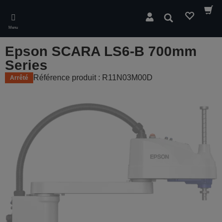
Skip
to
Rechercher
main
Menu
content
Epson SCARA LS6-B 700mm
Series
Référence produit : R11N03M00D
Arrêté